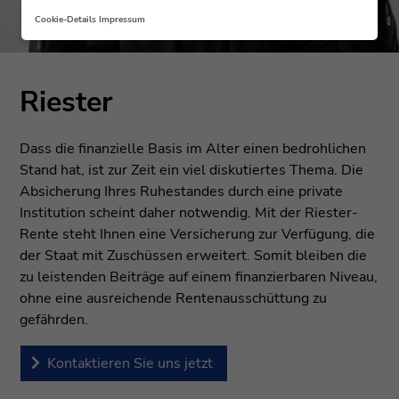
Cookie-Details
Impressum
Riester
Riester
Dass die finanzielle Basis im Alter einen bedrohlichen
Stand hat, ist zur Zeit ein viel diskutiertes Thema. Die
Absicherung Ihres Ruhestandes durch eine private
Institution scheint daher notwendig. Mit der Riester-
Rente steht Ihnen eine Versicherung zur Verfügung, die
der Staat mit Zuschüssen erweitert. Somit bleiben die
zu leistenden Beiträge auf einem finanzierbaren Niveau,
ohne eine ausreichende Rentenausschüttung zu
gefährden.
Kontaktieren Sie uns jetzt