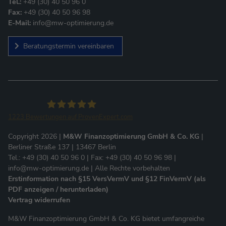
Tel.:
+49 (30) 40 50 96 0
Fax:
+49 (30) 40 50 96 98
E-Mail:
info@mw-optimierung.de
Beratungstermin vereinbaren
1223
Bewertungen auf ProvenExpert.com
M&W Finanzoptimierung GmbH & Co.KG
Copyright 2026 |
M&W Finanzoptimierung GmbH & Co. KG
|
Berliner Straße 137 | 13467 Berlin
Tel.: +49 (30) 40 50 96 0 | Fax: +49 (30) 40 50 96 98 |
info@mw-optimierung.de
| Alle Rechte vorbehalten
Erstinformation nach §15 VersVermV und §12 FinVermV (als
PDF anzeigen / herunterladen)
Kundenbewertungen und Erfahrungen zu
Vertrag widerrufen
M&W Finanzoptimierung GmbH & Co.KG
M&W Finanzoptimierung GmbH & Co. KG bietet umfangreiche
SEHR GUT