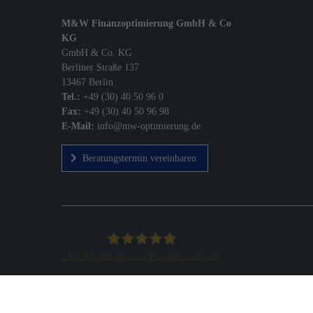
M&W Finanzoptimierung GmbH & Co
KG
GmbH & Co. KG
Berliner Straße 137
13467 Berlin
Tel.:
+49 (30) 40 50 96 0
Fax:
+49 (30) 40 50 96 98
E-Mail:
info@mw-optimierung.de
Beratungstermin vereinbaren
1223
Bewertungen auf ProvenExpert.com
M&W Finanzoptimierung GmbH & Co.KG
Copyright 2026 |
M&W Finanzoptimierung GmbH & Co. 
Tel.: +49 (30) 40 50 96 0 | Fax: +49 (30) 40 50 96 98 |
info@m
Erstinformation nach §15 VersVermV und §12 FinVermV (a