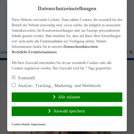
Datenschutzeinstellungen
Diese Website verwendet Cookies. Dazu zählen Cookies, die essentiell für den
Betrieb der Website notwendig sind, sowie solche, die lediglich zu anonymen
Statistikzwecken, für Komforteinstellungen oder zur Anzeige personalisierter
Inhalte genutzt werden. Bitte beachten Sie, dass auf Basis Ihrer Einstellungen
evtl. nicht mehr alle Funktionalitäten zur Verfügung stehen. Weitere
Informationen finden Sie in unseren
Datenschutzhinweisen
.
Gewerbe-Versicherungen
Krankenversicherungen
Vorsorge & 
Rechtliche Erstinformationen
Mit Ihrer Auswahl entscheiden Sie ob nur essentielle Cookies oder alle
Cookies zugelassen werden. Ihre Auswahl wird für 7 Tage gespeichert.
Essenziell
Analyse-, Tracking-, Marketing- und Werbetools
Alle zulassen
Auswahl speichern
Cookie-Details
Impressum