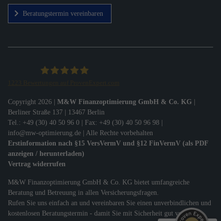
Beratungstermin vereinbaren
1223
Bewertungen auf ProvenExpert.com
M&W Finanzoptimierung GmbH & Co.KG
Copyright 2026 |
M&W Finanzoptimierung GmbH & Co. KG
|
Berliner Straße 137 | 13467 Berlin
Tel.: +49 (30) 40 50 96 0 | Fax: +49 (30) 40 50 96 98 |
info@mw-optimierung.de
| Alle Rechte vorbehalten
Erstinformation nach §15 VersVermV und §12 FinVermV (als PDF
anzeigen / herunterladen)
Kundenbewertungen und Erfahrungen zu
Vertrag widerrufen
M&W Finanzoptimierung GmbH & Co.KG
M&W Finanzoptimierung GmbH & Co. KG bietet umfangreiche
SEHR GUT
%
99
Beratung und Betreuung in allen Versicherungsfragen.
Empfehlungen auf
Rufen Sie uns einfach an und vereinbaren Sie einen unverbindlichen und
ProvenExpert.com
5,00
/
4,90
kostenlosen Beratungstermin - damit Sie mit Sicherheit gut versichert