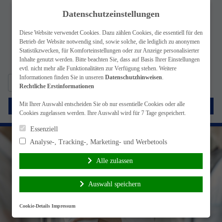
Datenschutzeinstellungen
Diese Website verwendet Cookies. Dazu zählen Cookies, die essentiell für den
Betrieb der Website notwendig sind, sowie solche, die lediglich zu anonymen
Statistikzwecken, für Komforteinstellungen oder zur Anzeige personalisierter
Inhalte genutzt werden. Bitte beachten Sie, dass auf Basis Ihrer Einstellungen
evtl. nicht mehr alle Funktionalitäten zur Verfügung stehen. Weitere
Informationen finden Sie in unseren
Datenschutzhinweisen
.
Suche
simplr-Login
Rechtliche Erstinformationen
nach:
Mit Ihrer Auswahl entscheiden Sie ob nur essentielle Cookies oder alle
Menü
Cookies zugelassen werden. Ihre Auswahl wird für 7 Tage gespeichert.
Essenziell
Analyse-, Tracking-, Marketing- und Werbetools
Alle zulassen
Auswahl speichern
Cookie-Details
Impressum